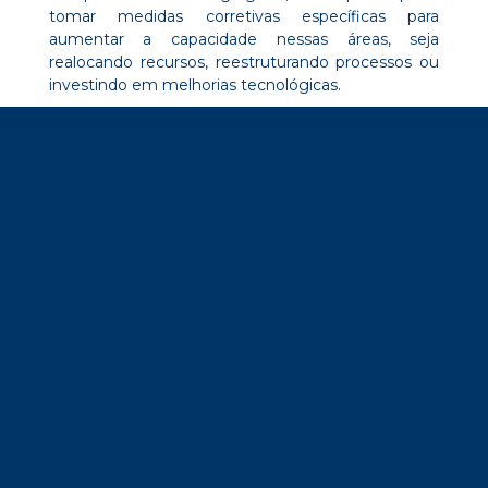
tomar medidas corretivas específicas para
aumentar a capacidade nessas áreas, seja
realocando recursos, reestruturando processos ou
investindo em melhorias tecnológicas.
Programação otimizada da produção
Com base nos resultados da simulação, é possível
desenvolver algoritmos avançados para a
programação eficiente da produção. Esses
algoritmos consideram a capacidade disponível, as
restrições do processo e outros fatores relevantes,
para criar um cronograma de produção otimizado.
Essa abordagem leva em conta a demanda, os
recursos disponíveis e os tempos de
processamento, evitando conflitos de alocação,